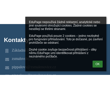
EduPage nepoužívá žádné reklamní, analytické nebo 
jiné soukromí ohrožující cookies. Žádné cookies se 
nesdílejí se třetími stranami.

EduPage používá pouze 2 cookies – jedno nezbytné 
Kontakty
pro fungování přihlašování. Toto je dočasné, po zavření 
prohlížeče se odstraní.

Druhé cookie zvyšuje bezpečnost přihlášení – díky 
Základní škola Zlín
němu EduPage umí identifikovat přihlášení z 
neznámého počítače.
zsmalsvob@zsmalenovice.cz
OK
pippalova@zsmalenovice.cz
pippalova@zsmalenovice.cz
577 104 411
tř. Svobody 868, Malenovice
763 02 Zlín
763 02 Zlín
Czech Republic