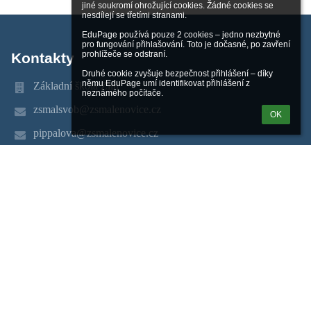
jiné soukromí ohrožující cookies. Žádné cookies se 
nesdílejí se třetími stranami.

EduPage používá pouze 2 cookies – jedno nezbytné 
pro fungování přihlašování. Toto je dočasné, po zavření 
prohlížeče se odstraní.

Kontakty
Druhé cookie zvyšuje bezpečnost přihlášení – díky 
němu EduPage umí identifikovat přihlášení z 
Základní škola Zlín
neznámého počítače.
zsmalsvob@zsmalenovice.cz
OK
pippalova@zsmalenovice.cz
pippalova@zsmalenovice.cz
577 104 411
tř. Svobody 868, Malenovice
763 02 Zlín
763 02 Zlín
Czech Republic
hyncicovaz@zsmalenovice.cz
Novinky