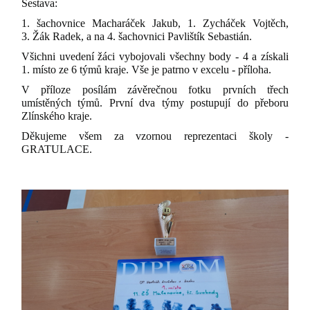
Sestava:
1. šachovnice Macharáček Jakub, 1. Zycháček Vojtěch,
3. Žák Radek, a na 4. šachovnici Pavlištík Sebastián.
Všichni uvedení žáci vybojovali všechny body - 4 a získali
1. místo ze 6 týmů kraje. Vše je patrno v excelu - příloha.
V příloze posílám závěrečnou fotku prvních třech
umístěných týmů. První dva týmy postupují do přeboru
Zlínského kraje.
Děkujeme všem za vzornou reprezentaci školy -
GRATULACE.