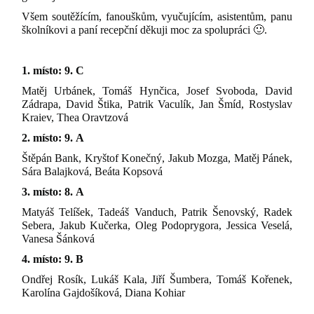
Všem soutěžícím, fanouškům, vyučujícím, asistentům, panu
školníkovi a paní recepční děkuji moc za spolupráci 🙂.
1. místo: 9. C
Matěj Urbánek, Tomáš Hynčica, Josef Svoboda, David
Zádrapa, David Štika, Patrik Vaculík, Jan Šmíd, Rostyslav
Kraiev, Thea Oravtzová
2. místo: 9. A
Štěpán Bank, Kryštof Konečný, Jakub Mozga, Matěj Pánek,
Sára Balajková, Beáta Kopsová
3. místo: 8. A
Matyáš Telíšek, Tadeáš Vanduch, Patrik Šenovský, Radek
Sebera, Jakub Kučerka, Oleg Podoprygora, Jessica Veselá,
Vanesa Šánková
4. místo: 9. B
Ondřej Rosík, Lukáš Kala, Jiří Šumbera, Tomáš Kořenek,
Karolína Gajdošíková, Diana Kohiar