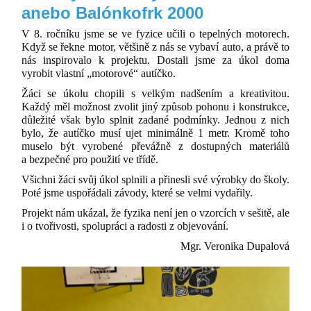
anebo Balónkofrk 2000
V 8. ročníku jsme se ve fyzice učili o tepelných motorech.
Když se řekne motor, většině z nás se vybaví auto, a právě to
nás inspirovalo k projektu. Dostali jsme za úkol doma
vyrobit vlastní „motorové“ autíčko.
Žáci se úkolu chopili s velkým nadšením a kreativitou.
Každý měl možnost zvolit jiný způsob pohonu i konstrukce,
důležité však bylo splnit zadané podmínky. Jednou z nich
bylo, že autíčko musí ujet minimálně 1 metr. Kromě toho
muselo být vyrobené převážně z dostupných materiálů
a bezpečné pro použití ve třídě.
Všichni žáci svůj úkol splnili a přinesli své výrobky do školy.
Poté jsme uspořádali závody, které se velmi vydařily.
Projekt nám ukázal, že fyzika není jen o vzorcích v sešitě, ale
i o tvořivosti, spolupráci a radosti z objevování.
Mgr. Veronika Dupalová