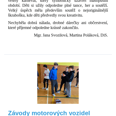
veselý karneval, který symbolicky uzavřel masopustní
období. Děti si užily odpoledne plné tance, her a soutěží.
Velký úspěch měla především soutěž o nejoriginálnější
škrabošku, kde děti předvedly svou kreativitu.
Nechyběla dobrá nálada, drobné dárečky ani občerstvení,
které příjemné odpoledne krásně zakončilo.
Mgr. Jana Svozilová, Martina Poláková, DiS.
4
Závody motorových vozidel