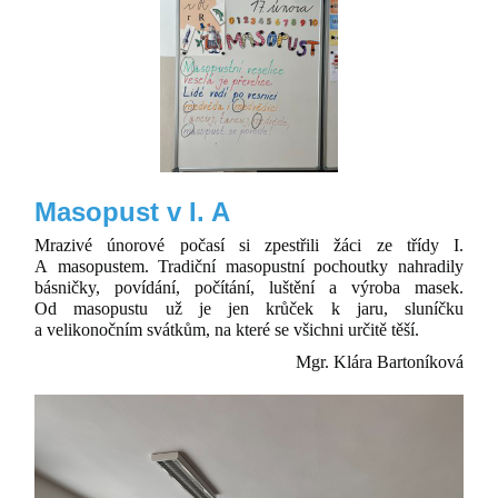
Masopust v I. A
Mrazivé únorové počasí si zpestřili žáci ze třídy I.
A masopustem. Tradiční masopustní pochoutky nahradily
básničky, povídání, počítání, luštění a výroba masek.
Od masopustu už je jen krůček k jaru, sluníčku
a velikonočním svátkům, na které se všichni určitě těší.
Mgr. Klára Bartoníková