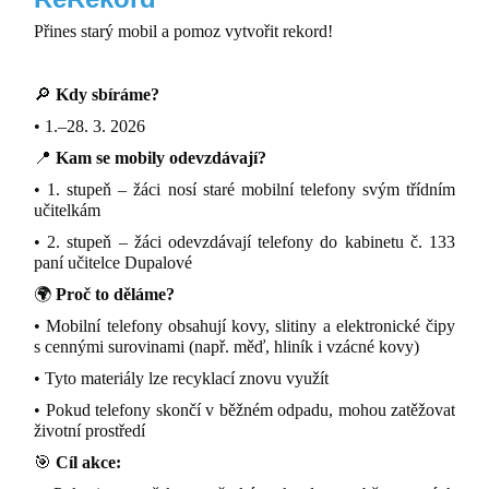
Přines starý mobil a pomoz vytvořit rekord!
🔎
Kdy sbíráme?
• 1.–28. 3. 2026
📍
Kam se mobily odevzdávají?
• 1. stupeň – žáci nosí staré mobilní telefony svým třídním
učitelkám
• 2. stupeň – žáci odevzdávají telefony do kabinetu č. 133
paní učitelce Dupalové
🌍
Proč to děláme?
• Mobilní telefony obsahují kovy, slitiny a elektronické čipy
s cennými surovinami (např. měď, hliník i vzácné kovy)
• Tyto materiály lze recyklací znovu využít
• Pokud telefony skončí v běžném odpadu, mohou zatěžovat
životní prostředí
🎯
Cíl akce: