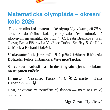
Matematická olympiáda – okresní
kolo 2026
Do okresního kola matematické olympiády v kategorii
Z5 se
letos z domácího kola probojovalo šest mimořádně
šikovných matematiků.Ze třídy
4. C: Beáta Březíková, Ivan
Ciesar, Beata Fišerová a Vavřinec Tuček. Ze třídy
5. C: Felix
Urbánek a Richard Doležel.
V okresním kole jsme měli
tři úspěšné řešitele: Richarda
Doležela, Felixe Urbánka a Vavřince Tučka.
S velkou radostí a hrdostí gratulujeme klukům
na stupních vítězů:
1. místo – Vavřinec Tuček, 4. C 🥇
2. místo – Felix
Urbánek, 5. C 🥈
Hoši, děkujeme za neuvěřitelný úspěch — máte náš velký
obdiv 👏
Mgr. Zuzana Hynčicová