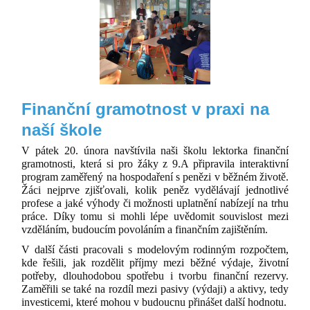
Finanční gramotnost v praxi na
naší škole
V pátek 20. února navštívila naši školu lektorka finanční
gramotnosti, která si pro žáky z 9.A připravila interaktivní
program zaměřený na hospodaření s penězi v běžném životě.
Žáci nejprve zjišťovali, kolik peněz vydělávají jednotlivé
profese a jaké výhody či možnosti uplatnění nabízejí na trhu
práce. Díky tomu si mohli lépe uvědomit souvislost mezi
vzděláním, budoucím povoláním a finančním zajištěním.
V další části pracovali s modelovým rodinným rozpočtem,
kde řešili, jak rozdělit příjmy mezi běžné výdaje, životní
potřeby, dlouhodobou spotřebu i tvorbu finanční rezervy.
Zaměřili se také na rozdíl mezi pasivy (výdaji) a aktivy, tedy
investicemi, které mohou v budoucnu přinášet další hodnotu.