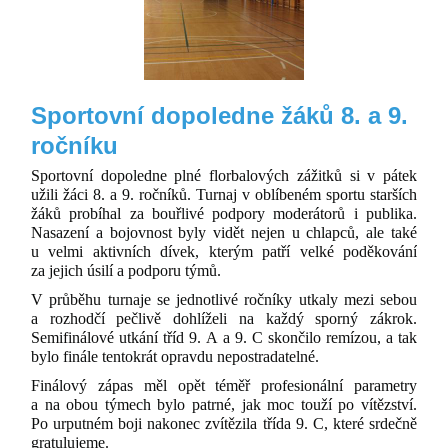
Sportovní dopoledne žáků 8. a 9.
ročníku
Sportovní dopoledne plné florbalových zážitků si v pátek
užili žáci 8. a 9. ročníků. Turnaj v oblíbeném sportu starších
žáků probíhal za bouřlivé podpory moderátorů i publika.
Nasazení a bojovnost byly vidět nejen u chlapců, ale také
u velmi aktivních dívek, kterým patří velké poděkování
za jejich úsilí a podporu týmů.
V průběhu turnaje se jednotlivé ročníky utkaly mezi sebou
a rozhodčí pečlivě dohlíželi na každý sporný zákrok.
Semifinálové utkání tříd 9. A a 9. C skončilo remízou, a tak
bylo finále tentokrát opravdu nepostradatelné.
Finálový zápas měl opět téměř profesionální parametry
a na obou týmech bylo patrné, jak moc touží po vítězství.
Po urputném boji nakonec zvítězila třída 9. C, které srdečně
gratulujeme.