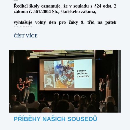
STUPNI:
Ředitel školy oznamuje, že v souladu s §24 odst. 2
zákona č. 561/2004 Sb., školského zákona,
vyhlašuje volný den pro žáky 9. tříd na pátek
26.6.2026.
VOLNÝ
ČÍST VÍCE
O této skutečnosti byli zákonní zástupci žáků
DEN
informováni prostřednictvím systému Edupage.
PRO
ŽÁKY
9.
ROČNÍKU:
PŘÍBĚHY NAŠICH SOUSEDŮ