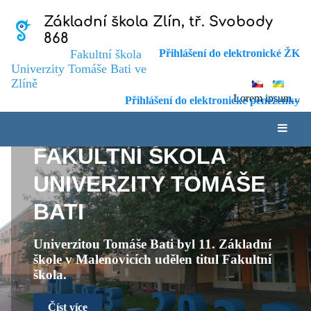
Základní škola Zlín, tř. Svobody
868
Fakultní škola
Přihlášení do elektronické ŽK
Univerzity Tomáše Bati ve
Zlíně
Lorem ipsum...
Přihlášení do elektronické peněženky
FAKULTNÍ ŠKOLA
Úvod
UNIVERZITY TOMÁŠE
BATI
Univerzitou Tomáše Bati byl 11. Základní
škole v Malenovicích udělen titul Fakultní
škola.
Číst více