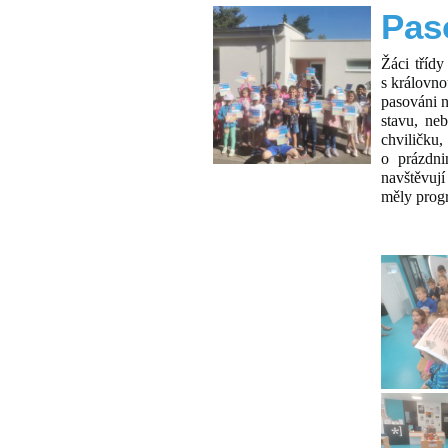
Pas
Žáci třídy
s královno
pasováni n
stavu, ne
chviličku
o prázdni
navštěvují
měly progr