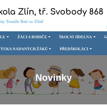
kola Zlín, tř. Svobody 868
Tomáše Bati ve Zlíně
OLE
ŽÁCI A RODIČE
ŠKOLNÍ JÍDELNA
G
VÝUKA NADANÝCH ŽÁKŮ
PŘEDŠKOLÁCI
Novinky