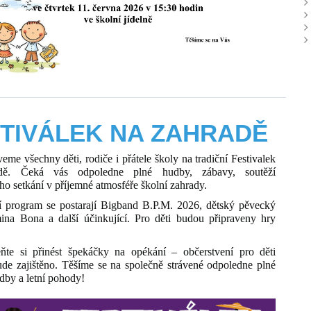
TIVÁLEK NA ZAHRADĚ
eme všechny děti, rodiče i přátele školy na tradiční Festivalek
dě. Čeká vás odpoledne plné hudby, zábavy, soutěží
ho setkání v příjemné atmosféře školní zahrady.
 program se postarají Bigband B.P.M. 2026, dětský pěvecký
ina Bona a další účinkující. Pro děti budou připraveny hry
te si přinést špekáčky na opékání – občerstvení pro děti
ude zajištěno. Těšíme se na společně strávené odpoledne plné
udby a letní pohody!