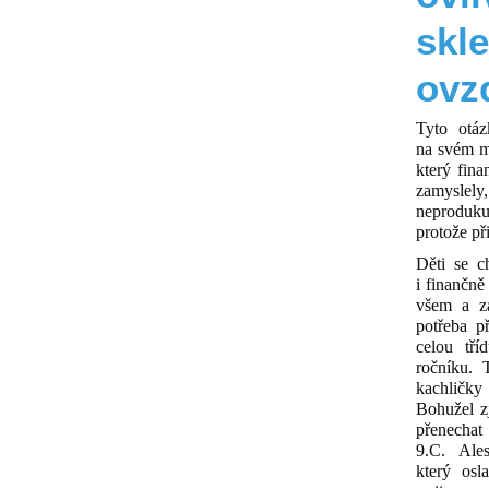
skl
ovz
Tyto otáz
na svém m
který fin
zamyslely
neproduku
protože př
Děti se c
i finančně
všem a zá
potřeba p
celou tř
ročníku. 
kachličk
Bohužel zj
přenecha
9.C. Ale
který osl