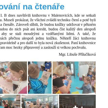
ování na čtenáře
 I. B dnes navštívili knihovnu v Malenovicích, kde se setkali
u. Museli prokázat, že všichni zvládli techniku čtení a poté byli
a čtenáře. Zároveň slíbili, že budou knížky udržovat v pěkném
budou do nich psát ani kreslit, budou číst každý den alespoň
, aby se stali moudrými a vzdělanými lidmi. A také, že
nách přečtou alespoň jednu knížku. Někteří žáci knihovnu
 pravidelně a pro další to byla nová zkušenost. Paní knihovnice
am moc hezky připravený a zaslouží si velkou pochvalu.
Mgr. Libuše Přílučíková