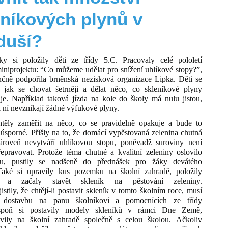
eníkových plynů v
duší?
ky si položily děti ze třídy 5.C. Pracovaly celé pololetí
iniprojektu: “Co můžeme udělat pro snížení uhlíkové stopy?”,
ančně podpořila brněnská nezisková organizace Lipka. Děti se
, jak se chovat šetrněji a dělat něco, co skleníkové plyny
je. Například taková jízda na kole do školy má nulu jistou,
i ní nevznikají žádné výfukové plyny.
htěly zaměřit na něco, co se pravidelně opakuje a bude to
 úsporné. Přišly na to, že domácí vypěstovaná zelenina chutná
roveň nevytváří uhlíkovou stopu, poněvadž suroviny není
řepravovat. Protože téma chutné a kvalitní zeleniny oslovilo
ídu, pustily se nadšeně do přednášek pro žáky devátého
Také si upravily kus pozemku na školní zahradě, položily
y a začaly stavět skleník na pěstování zeleniny.
istily, že chtějí-li postavit skleník v tomto školním roce, musí
t dostavbu na panu školníkovi a pomocnících ze třídy
spoň si postavily modely skleníků v rámci Dne Země,
avily na školní zahradě společně s celou školou. Ačkoliv