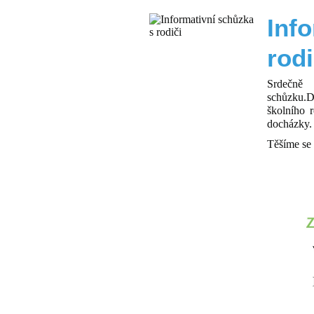
Novinky
Inf
rodi
Srdečně
schůzku.D
školního 
docházky.
Těšíme se 