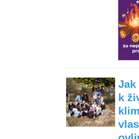
Jak
k ži
kli
vlas
ovli