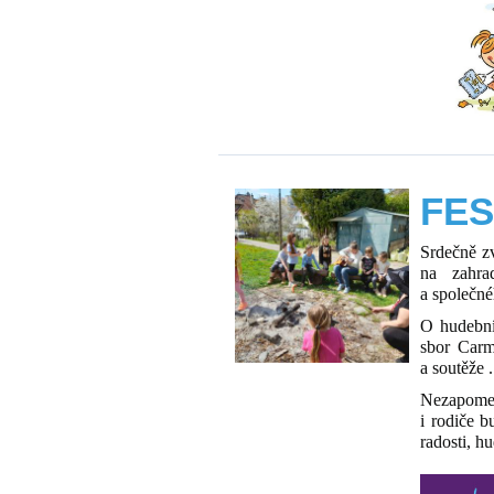
FES
Srdečně zv
na zahra
a společné
O hudební
sbor Carm
a soutěže .
Nezapomeň
i rodiče b
radosti, h