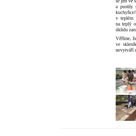
se jim ve 
a pustily
kuchyňce!
v teplém 
na teplý o
úklidu za
Věříme, že
ve sklení
nevytváří 