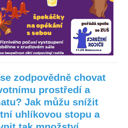
 se zodpovědně chovat
votnímu prostředí a
matu? Jak můžu snížit
tní uhlíkovou stopu a
vnit tak množství