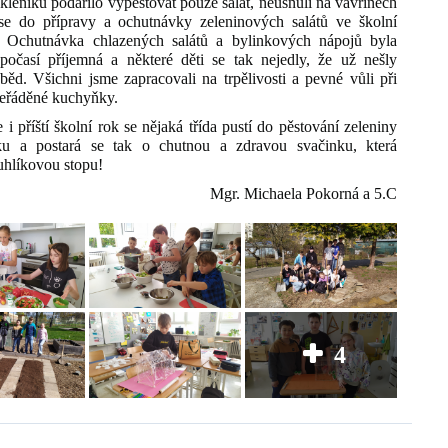
skleníku podařilo vypěstovat pouze salát, neusnuli na vavřínech
 se do přípravy a ochutnávky zeleninových salátů ve školní
 Ochutnávka chlazených salátů a bylinkových nápojů byla
počasí příjemná a některé děti se tak nejedly, že už nešly
běd. Všichni jsme zapracovali na trpělivosti a pevné vůli při
neřáděné kuchyňky.
 i příští školní rok se nějaká třída pustí do pěstování zeleniny
ku a postará se tak o chutnou a zdravou svačinku, která
uhlíkovou stopu!
Mgr. Michaela Pokorná a 5.C
4