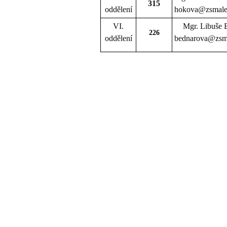
315
oddělení
hokova@zsmale
VI.
Mgr. Libuše 
226
oddělení
bednarova@zsma