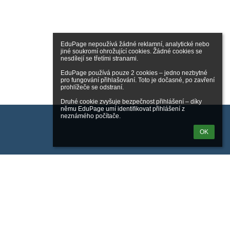
EduPage nepoužívá žádné reklamní, analytické nebo 
jiné soukromí ohrožující cookies. Žádné cookies se 
nesdílejí se třetími stranami.

EduPage používá pouze 2 cookies – jedno nezbytné 
pro fungování přihlašování. Toto je dočasné, po zavření 
prohlížeče se odstraní.

Druhé cookie zvyšuje bezpečnost přihlášení – díky 
němu EduPage umí identifikovat přihlášení z 
neznámého počítače.
OK