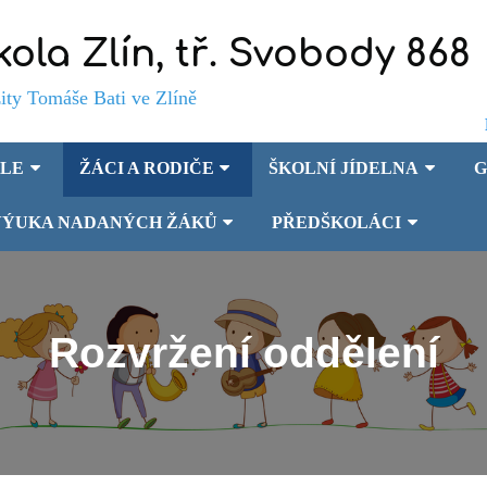
kola Zlín, tř. Svobody 868
Tomáše Bati ve Zlíně
OLE
ŽÁCI A RODIČE
ŠKOLNÍ JÍDELNA
G
VÝUKA NADANÝCH ŽÁKŮ
PŘEDŠKOLÁCI
Rozvržení oddělení