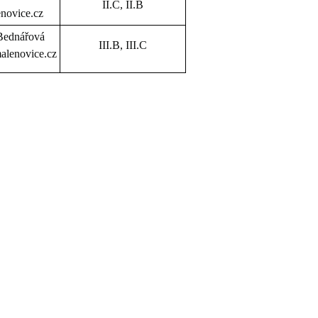
II.C, II.B
novice.cz
Bednářová
III.B, III.C
lenovice.cz