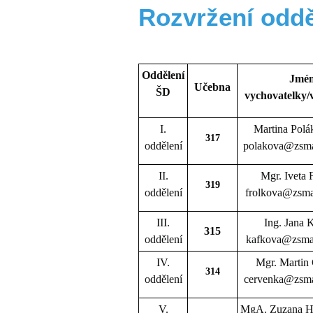
Rozvržení
Rozvržení oddě
oddělení
Oddělení
Jmé
Učebna
ŠD
vychovatelky/
I.
Martina Polá
317
oddělení
polakova@zsma
II.
Mgr. Iveta 
319
oddělení
frolkova@zsma
III.
Ing. Jana 
315
oddělení
kafkova@zsmal
IV.
Mgr. Martin
314
oddělení
cervenka@zsma
V.
MgA. Zuzana H