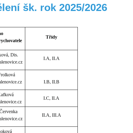
lení šk. rok 2025/2026
no
Třídy
vychovatele
ková, Dis.
I.A, II.A
lenovice.cz
Frolková
lenovice.cz
I.B, II.B
Kafková
I.C, II.A
enovice.cz
 Červenka
II.A, III.A
lenovice.cz
oková