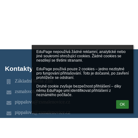
EduPage nepoužívá žádné reklamní, analytické nebo 
jiné soukromí ohrožující cookies. Žádné cookies se 
nesdílejí se třetími stranami.

Kontakty
EduPage používá pouze 2 cookies – jedno nezbytné 
pro fungování přihlašování. Toto je dočasné, po zavření 
prohlížeče se odstraní.

Základní škola Zlín
Druhé cookie zvyšuje bezpečnost přihlášení – díky 
němu EduPage umí identifikovat přihlášení z 
zsmalsvob@zsmalenovice.cz
neznámého počítače.
pippalova@zsmalenovice.cz
OK
pippalova@zsmalenovice.cz
577 104 411
tř. Svobody 868, Malenovice