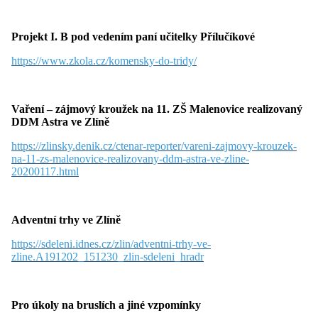
v
médiích
Projekt I. B pod vedením paní učitelky Přílučíkové
https://www.zkola.cz/komensky-do-tridy/
Vaření – zájmový kroužek na 11. ZŠ Malenovice realizovaný
DDM Astra ve Zlíně
https://zlinsky.denik.cz/ctenar-reporter/vareni-zajmovy-krouzek-
na-11-zs-malenovice-realizovany-ddm-astra-ve-zline-
20200117.html
Adventní trhy ve Zlíně
https://sdeleni.idnes.cz/zlin/adventni-trhy-ve-
zline.A191202_151230_zlin-sdeleni_hradr
Pro úkoly na bruslích a jiné vzpomínky