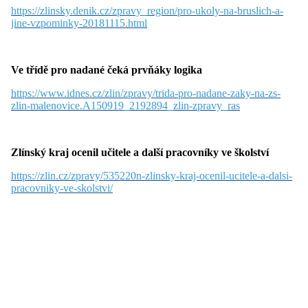
https://zlinsky.denik.cz/zpravy_region/pro-ukoly-na-bruslich-a-
jine-vzpominky-20181115.html
Ve třídě pro nadané čeká prvňáky logika
https://www.idnes.cz/zlin/zpravy/trida-pro-nadane-zaky-na-zs-
zlin-malenovice.A150919_2192894_zlin-zpravy_ras
Zlínský kraj ocenil učitele a další pracovníky ve školství
https://zlin.cz/zpravy/535220n-zlinsky-kraj-ocenil-ucitele-a-dalsi-
pracovniky-ve-skolstvi/