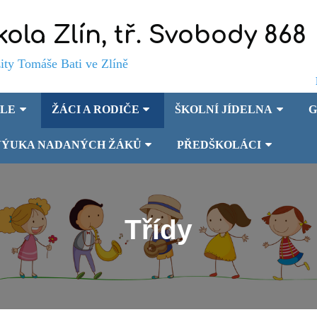
kola Zlín, tř. Svobody 868
Tomáše Bati ve Zlíně
OLE
ŽÁCI A RODIČE
ŠKOLNÍ JÍDELNA
G
VÝUKA NADANÝCH ŽÁKŮ
PŘEDŠKOLÁCI
Třídy