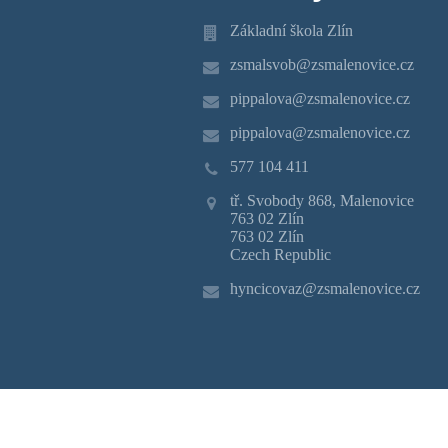
Základní škola Zlín
zsmalsvob@zsmalenovice.cz
pippalova@zsmalenovice.cz
pippalova@zsmalenovice.cz
577 104 411
tř. Svobody 868, Malenovice
763 02 Zlín
763 02 Zlín
Czech Republic
hyncicovaz@zsmalenovice.cz