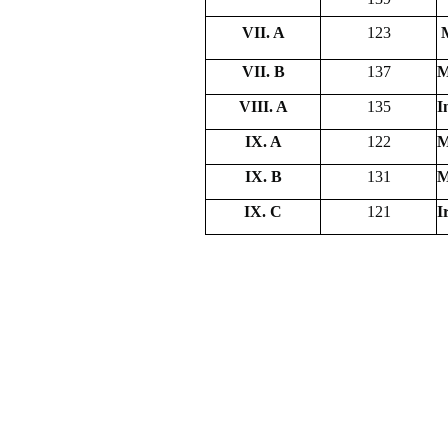
VII. A
123
VII. B
137
M
VIII. A
135
I
IX. A
122
M
IX. B
131
M
IX. C
121
I