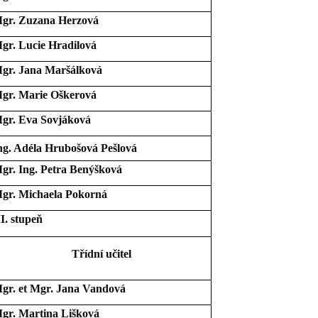
gr. Zuzana Herzová
gr. Lucie Hradilová
gr. Jana Maršálková
gr. Marie Oškerová
gr. Eva Sovjáková
ng. Adéla Hrubošová Pešlová
gr. Ing. Petra Benýšková
gr. Michaela Pokorná
II. stupeň
Třídní učitel
gr. et Mgr. Jana Vandová
gr. Martina Lišková