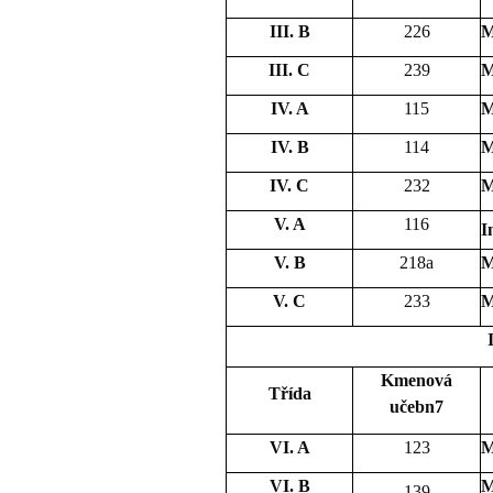
III. B
226
M
III. C
239
M
IV. A
115
M
IV. B
114
M
IV. C
232
M
V. A
116
I
V. B
218a
M
V. C
233
M
Kmenová
Třída
učebn7
VI. A
123
M
VI. B
M
139